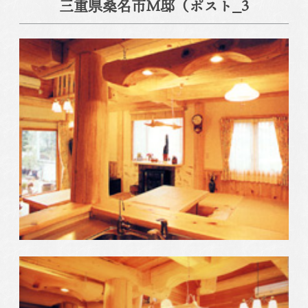
三重県桑名市M邸（ポスト_3