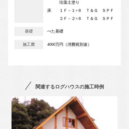
珪藻土塗り
床 １Ｆ－１×６ Ｔ＆Ｇ ＳＰＦ
２Ｆ－２×６ Ｔ＆Ｇ ＳＰＦ
基礎
べた基礎
施工費
4000万円（消費税別途）
関連するログハウスの施工時例