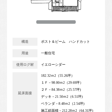
構造
ポスト＆ビーム ハンドカット
用途
一般住宅
使用ログ材
イエローシダー
182.32ｍ2（55.26坪）
１Ｆ－98.00ｍ2（29.69坪）
２Ｆ－84.38ｍ2（25.57坪)
延床面接
デッキ－21.50ｍ2（6.51坪)
ベランダ－8.48ｍ2（2.54坪)
施工総面積－212.28ｍ2（64.31坪)