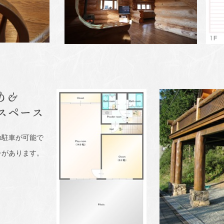
り&
スペース
の駐車が可能で
レがあります。