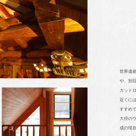
世界遺
や、別
カット
近くに
すすめ
大径のウ
成の現在