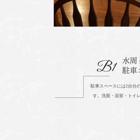
水周
B
1
駐車
駐車スペースには2台分
す。洗面・浴室・トイ