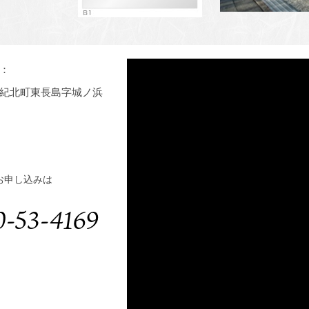
：
紀北町東長島字城ノ浜
お申し込みは
0-53-4169