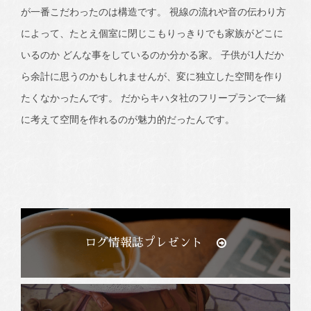
が一番こだわったのは構造です。 視線の流れや音の伝わり方
によって、たとえ個室に閉じこもりっきりでも家族がどこに
いるのか どんな事をしているのか分かる家。 子供が1人だか
ら余計に思うのかもしれませんが、変に独立した空間を作り
たくなかったんです。 だからキハタ社のフリープランで一緒
に考えて空間を作れるのが魅力的だったんです。
ログ情報誌プレゼント