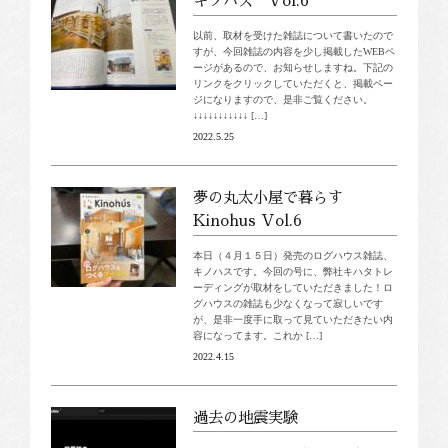
キノハス Vol.6
以前、取材を受けた雑誌について書いたので
すが、今回雑誌の内容を少し掲載したWEBペ
ージがあるので、お知らせしますね。下記の
リンクをクリックしていただくと、掲載ペー
ジになりますので、是非ご覧ください。
↓↓↓↓↓↓↓↓↓↓↓ […]
2022.5.25
夢の丸太小屋で暮らす
Kinohus Vol.6
本日（４月１５日）発売のログハウス雑誌、
キノハスです。今回の号に、弊社キハタトレ
ーディングが取材をしていただきました！ロ
グハウスの雑誌も少なくなって寂しいです
が、是非一度手に取って見ていただきたい内
容になってます。これか […]
2022.4.15
過去の地震実験