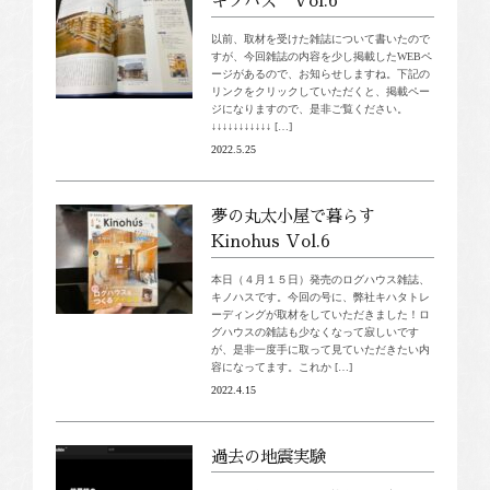
キノハス Vol.6
以前、取材を受けた雑誌について書いたので
すが、今回雑誌の内容を少し掲載したWEBペ
ージがあるので、お知らせしますね。下記の
リンクをクリックしていただくと、掲載ペー
ジになりますので、是非ご覧ください。
↓↓↓↓↓↓↓↓↓↓↓ […]
2022.5.25
夢の丸太小屋で暮らす
Kinohus Vol.6
本日（４月１５日）発売のログハウス雑誌、
キノハスです。今回の号に、弊社キハタトレ
ーディングが取材をしていただきました！ロ
グハウスの雑誌も少なくなって寂しいです
が、是非一度手に取って見ていただきたい内
容になってます。これか […]
2022.4.15
過去の地震実験