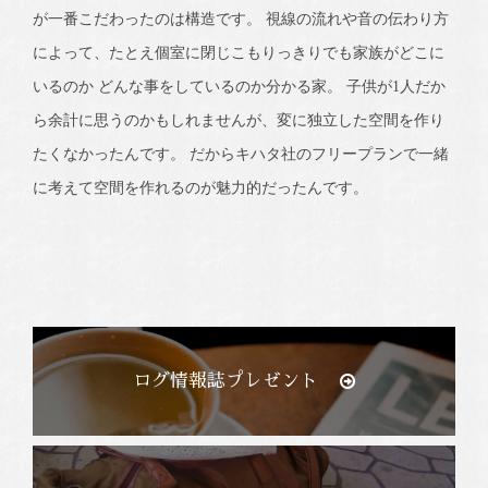
が一番こだわったのは構造です。 視線の流れや音の伝わり方
によって、たとえ個室に閉じこもりっきりでも家族がどこに
いるのか どんな事をしているのか分かる家。 子供が1人だか
ら余計に思うのかもしれませんが、変に独立した空間を作り
たくなかったんです。 だからキハタ社のフリープランで一緒
に考えて空間を作れるのが魅力的だったんです。
ログ情報誌プレゼント