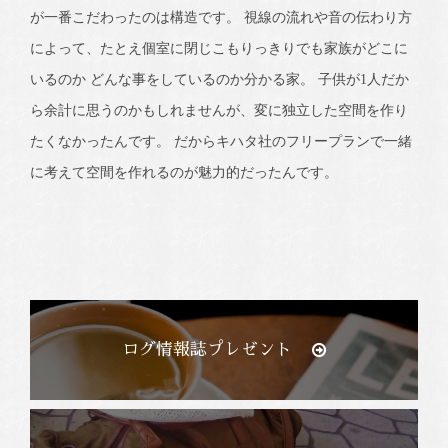
が一番こだわったのは構造です。 視線の流れや音の伝わり方
によって、たとえ個室に閉じこもりっきりでも家族がどこに
いるのか どんな事をしているのか分かる家。 子供が1人だか
ら余計に思うのかもしれませんが、変に独立した空間を作り
たくなかったんです。 だからキハタ社のフリープランで一緒
に考えて空間を作れるのが魅力的だったんです。
ログ情報誌プレゼント