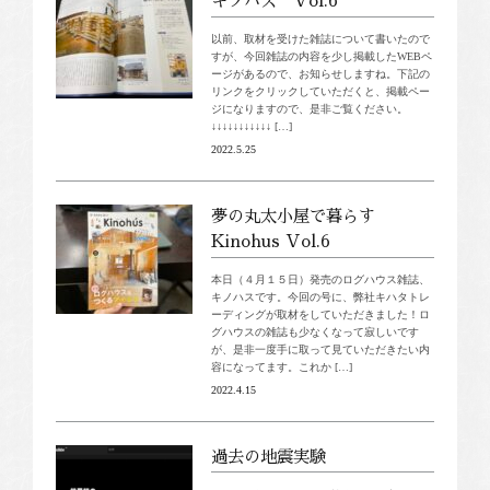
キノハス Vol.6
以前、取材を受けた雑誌について書いたので
すが、今回雑誌の内容を少し掲載したWEBペ
ージがあるので、お知らせしますね。下記の
リンクをクリックしていただくと、掲載ペー
ジになりますので、是非ご覧ください。
↓↓↓↓↓↓↓↓↓↓↓ […]
2022.5.25
夢の丸太小屋で暮らす
Kinohus Vol.6
本日（４月１５日）発売のログハウス雑誌、
キノハスです。今回の号に、弊社キハタトレ
ーディングが取材をしていただきました！ロ
グハウスの雑誌も少なくなって寂しいです
が、是非一度手に取って見ていただきたい内
容になってます。これか […]
2022.4.15
過去の地震実験