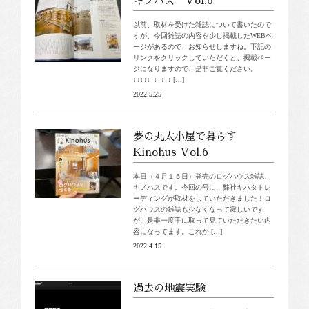
キノハス Vol.6
以前、取材を受けた雑誌について書いたので
すが、今回雑誌の内容を少し掲載したWEBペ
ージがあるので、お知らせしますね。下記の
リンクをクリックしていただくと、掲載ペー
ジになりますので、是非ご覧ください。
↓↓↓↓↓↓↓↓↓↓↓ […]
2022.5.25
夢の丸太小屋で暮らす
Kinohus Vol.6
本日（４月１５日）発売のログハウス雑誌、
キノハスです。今回の号に、弊社キハタトレ
ーディングが取材をしていただきました！ロ
グハウスの雑誌も少なくなって寂しいです
が、是非一度手に取って見ていただきたい内
容になってます。これか […]
2022.4.15
過去の地震実験