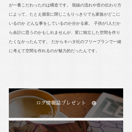
が一番こだわったのは構造です。 視線の流れや音の伝わり方
によって、たとえ個室に閉じこもりっきりでも家族がどこに
いるのか どんな事をしているのか分かる家。 子供が1人だか
ら余計に思うのかもしれませんが、変に独立した空間を作り
たくなかったんです。 だからキハタ社のフリープランで一緒
に考えて空間を作れるのが魅力的だったんです。
ログ情報誌プレゼント