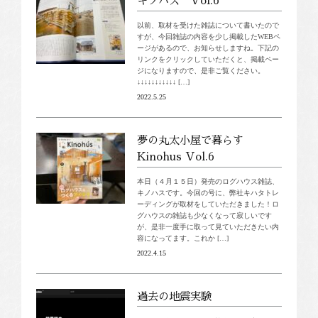
キノハス Vol.6
以前、取材を受けた雑誌について書いたので
すが、今回雑誌の内容を少し掲載したWEBペ
ージがあるので、お知らせしますね。下記の
リンクをクリックしていただくと、掲載ペー
ジになりますので、是非ご覧ください。
↓↓↓↓↓↓↓↓↓↓↓ […]
2022.5.25
夢の丸太小屋で暮らす
Kinohus Vol.6
本日（４月１５日）発売のログハウス雑誌、
キノハスです。今回の号に、弊社キハタトレ
ーディングが取材をしていただきました！ロ
グハウスの雑誌も少なくなって寂しいです
が、是非一度手に取って見ていただきたい内
容になってます。これか […]
2022.4.15
過去の地震実験