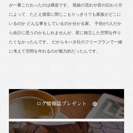
が一番こだわったのは構造です。 視線の流れや音の伝わり方
によって、たとえ個室に閉じこもりっきりでも家族がどこに
いるのか どんな事をしているのか分かる家。 子供が1人だか
ら余計に思うのかもしれませんが、変に独立した空間を作り
たくなかったんです。 だからキハタ社のフリープランで一緒
に考えて空間を作れるのが魅力的だったんです。
ログ情報誌プレゼント