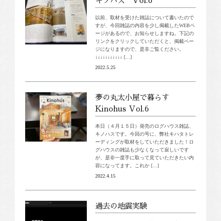
キノハス Vol.6
以前、取材を受けた雑誌について書いたので
すが、今回雑誌の内容を少し掲載したWEBペ
ージがあるので、お知らせしますね。下記の
リンクをクリックしていただくと、掲載ペー
ジになりますので、是非ご覧ください。
↓↓↓↓↓↓↓↓↓↓↓ […]
2022.5.25
夢の丸太小屋で暮らす
Kinohus Vol.6
本日（４月１５日）発売のログハウス雑誌、
キノハスです。今回の号に、弊社キハタトレ
ーディングが取材をしていただきました！ロ
グハウスの雑誌も少なくなって寂しいです
が、是非一度手に取って見ていただきたい内
容になってます。これか […]
2022.4.15
過去の地震実験