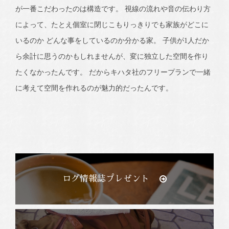
が一番こだわったのは構造です。 視線の流れや音の伝わり方
によって、たとえ個室に閉じこもりっきりでも家族がどこに
いるのか どんな事をしているのか分かる家。 子供が1人だか
ら余計に思うのかもしれませんが、変に独立した空間を作り
たくなかったんです。 だからキハタ社のフリープランで一緒
に考えて空間を作れるのが魅力的だったんです。
ログ情報誌プレゼント