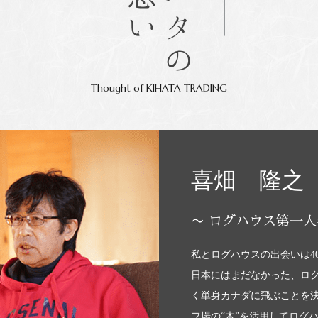
Thought of KIHATA TRADING
喜畑 隆之
〜 ログハウス第一人
私とログハウスの出会いは4
日本にはまだなかった、ロ
く単身カナダに飛ぶことを
フ場の“木”を活用してログ