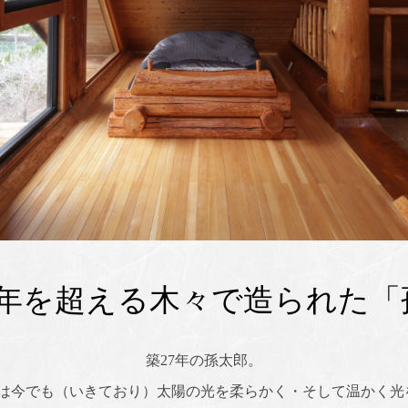
0年を超える
木々で造られた
「
築27年の孫太郎。
木々は今でも（いきており）太陽の光を柔らかく・そして温かく光