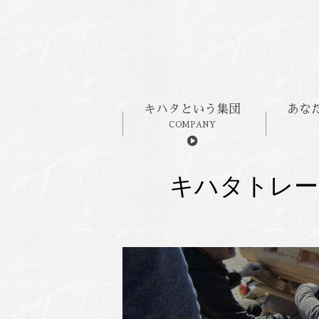
キハタという集団
あな
COMPANY
キハタトレー