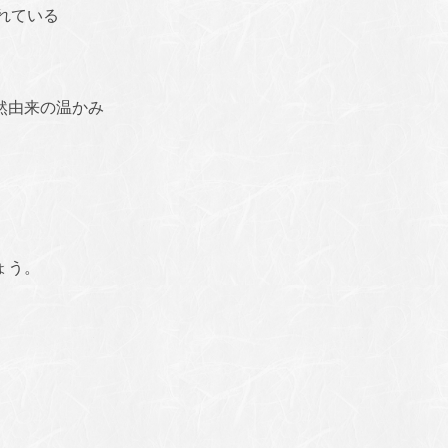
れている
然由来の温かみ
ょう。