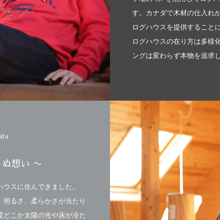
す。カナダで木材の仕入れ
ログハウスを提供することに
ログハウスの在り方は多様
ングは変わらず本物を追求
ata
らぬ想い 〜
ハウスに住んできました。
、明るさ、柔らかさが当たり
度どこか太陽の光や床が冷た