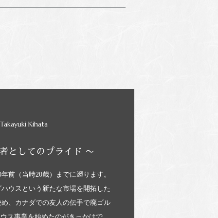
Takayuki Kihata
者としてのプライド 〜
0年前（当時20歳）までに遡ります。
グハウスという新たな市場を開拓した
決め、カナダでの友人の伝手で廃ゴル
ハウス事業を始めたのがきっかけで