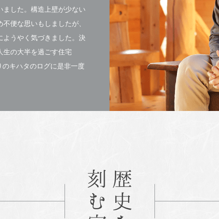
いました。構造上壁が少ない
め不便な思いもしましたが、
にようやく気づきました。決
人生の大半を過ごす住宅
りのキハタのログに是非一度