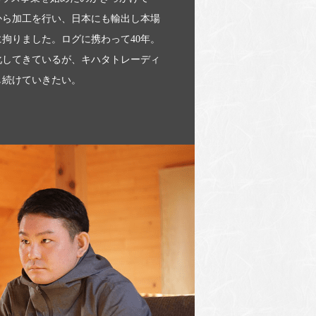
から加工を行い、日本にも輸出し本場
拘りました。ログに携わって40年。
化してきているが、キハタトレーディ
し続けていきたい。