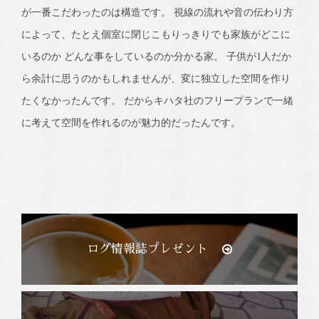
が一番こだわったのは構造です。 視線の流れや音の伝わり方
によって、たとえ個室に閉じこもりっきりでも家族がどこに
いるのか どんな事をしているのか分かる家。 子供が1人だか
ら余計に思うのかもしれませんが、変に独立した空間を作り
たくなかったんです。 だからキハタ社のフリープランで一緒
に考えて空間を作れるのが魅力的だったんです。
ログ情報誌プレゼント