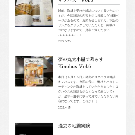
キノハス Vol.6
以前、取材を受けた雑誌について書いたので
すが、今回雑誌の内容を少し掲載したWEBペ
ージがあるので、お知らせしますね。下記の
リンクをクリックしていただくと、掲載ペー
ジになりますので、是非ご覧ください。
↓↓↓↓↓↓↓↓↓↓↓ […]
2022.5.25
夢の丸太小屋で暮らす
Kinohus Vol.6
本日（４月１５日）発売のログハウス雑誌、
キノハスです。今回の号に、弊社キハタトレ
ーディングが取材をしていただきました！ロ
グハウスの雑誌も少なくなって寂しいです
が、是非一度手に取って見ていただきたい内
容になってます。これか […]
2022.4.15
過去の地震実験