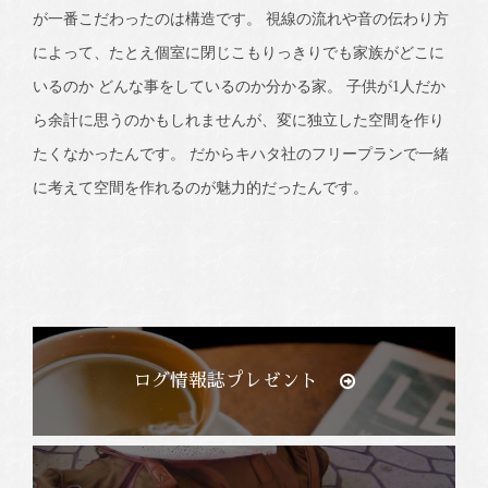
が一番こだわったのは構造です。 視線の流れや音の伝わり方
によって、たとえ個室に閉じこもりっきりでも家族がどこに
いるのか どんな事をしているのか分かる家。 子供が1人だか
ら余計に思うのかもしれませんが、変に独立した空間を作り
たくなかったんです。 だからキハタ社のフリープランで一緒
に考えて空間を作れるのが魅力的だったんです。
ログ情報誌プレゼント