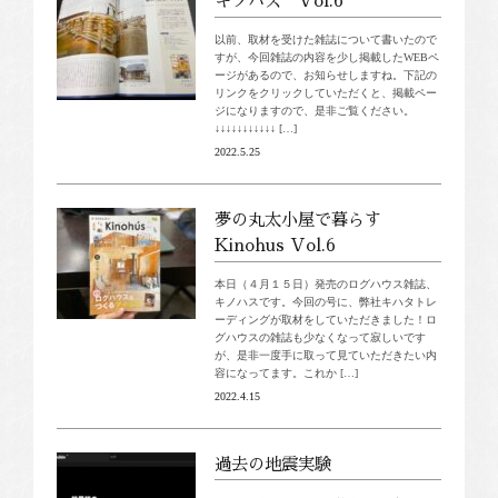
キノハス Vol.6
以前、取材を受けた雑誌について書いたので
すが、今回雑誌の内容を少し掲載したWEBペ
ージがあるので、お知らせしますね。下記の
リンクをクリックしていただくと、掲載ペー
ジになりますので、是非ご覧ください。
↓↓↓↓↓↓↓↓↓↓↓ […]
2022.5.25
夢の丸太小屋で暮らす
Kinohus Vol.6
本日（４月１５日）発売のログハウス雑誌、
キノハスです。今回の号に、弊社キハタトレ
ーディングが取材をしていただきました！ロ
グハウスの雑誌も少なくなって寂しいです
が、是非一度手に取って見ていただきたい内
容になってます。これか […]
2022.4.15
過去の地震実験