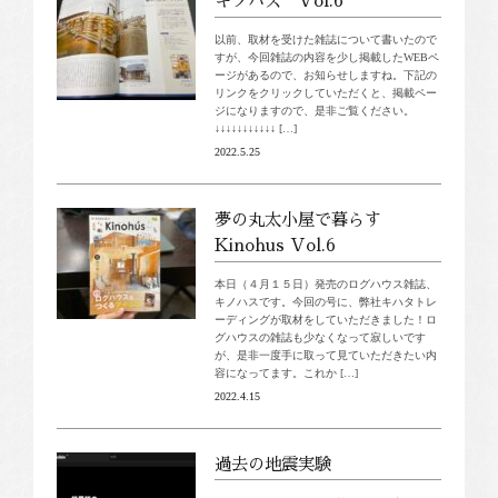
キノハス Vol.6
以前、取材を受けた雑誌について書いたので
すが、今回雑誌の内容を少し掲載したWEBペ
ージがあるので、お知らせしますね。下記の
リンクをクリックしていただくと、掲載ペー
ジになりますので、是非ご覧ください。
↓↓↓↓↓↓↓↓↓↓↓ […]
2022.5.25
夢の丸太小屋で暮らす
Kinohus Vol.6
本日（４月１５日）発売のログハウス雑誌、
キノハスです。今回の号に、弊社キハタトレ
ーディングが取材をしていただきました！ロ
グハウスの雑誌も少なくなって寂しいです
が、是非一度手に取って見ていただきたい内
容になってます。これか […]
2022.4.15
過去の地震実験