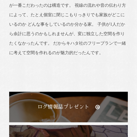
が一番こだわったのは構造です。 視線の流れや音の伝わり方
によって、たとえ個室に閉じこもりっきりでも家族がどこに
いるのか どんな事をしているのか分かる家。 子供が1人だか
ら余計に思うのかもしれませんが、変に独立した空間を作り
たくなかったんです。 だからキハタ社のフリープランで一緒
に考えて空間を作れるのが魅力的だったんです。
ログ情報誌プレゼント