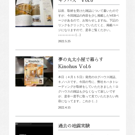
キノハス Vol.6
以前、取材を受けた雑誌について書いたので
すが、今回雑誌の内容を少し掲載したWEBペ
ージがあるので、お知らせしますね。下記の
リンクをクリックしていただくと、掲載ペー
ジになりますので、是非ご覧ください。
↓↓↓↓↓↓↓↓↓↓↓ […]
2022.5.25
夢の丸太小屋で暮らす
Kinohus Vol.6
本日（４月１５日）発売のログハウス雑誌、
キノハスです。今回の号に、弊社キハタトレ
ーディングが取材をしていただきました！ロ
グハウスの雑誌も少なくなって寂しいです
が、是非一度手に取って見ていただきたい内
容になってます。これか […]
2022.4.15
過去の地震実験