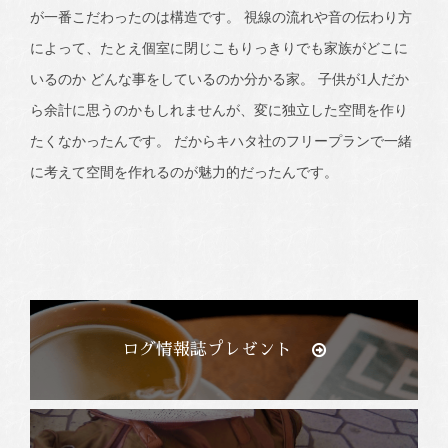
が一番こだわったのは構造です。 視線の流れや音の伝わり方
によって、たとえ個室に閉じこもりっきりでも家族がどこに
いるのか どんな事をしているのか分かる家。 子供が1人だか
ら余計に思うのかもしれませんが、変に独立した空間を作り
たくなかったんです。 だからキハタ社のフリープランで一緒
に考えて空間を作れるのが魅力的だったんです。
ログ情報誌プレゼント